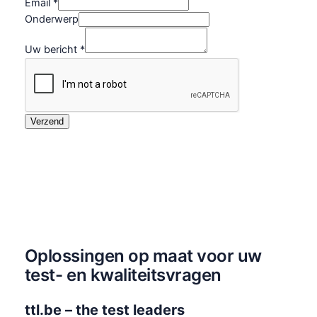
b
Email
*
e
Onderwerp
r
Uw bericht
*
i
c
h
t
O
Verzend
n
d
e
r
w
e
r
p
Oplossingen op maat voor uw
N
test- en kwaliteitsvragen
a
a
ttl.be – the test leaders
m