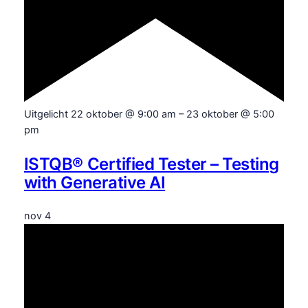
Uitgelicht
22 oktober @ 9:00 am
–
23 oktober @ 5:00
pm
ISTQB® Certified Tester – Testing
with Generative AI
nov
4